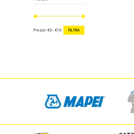
Prezzo:
€0 - €10
FILTRA