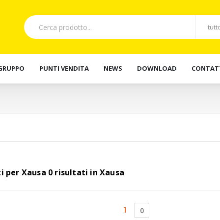
 GRUPPO
PUNTI VENDITA
NEWS
DOWNLOAD
CONTAT
ti per Xausa 0 risultati in Xausa
(current)
1
0