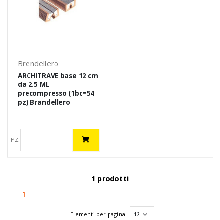
Brendellero
ARCHITRAVE base 12 cm
da 2.5 ML
precompresso (1bc=54
pz) Brandellero
PZ
1 prodotti
(current)
1
Elementi per pagina