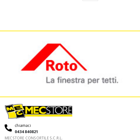
chiamaci
0434 840821
MECSTORE CONSORTILE S.C.R.L.