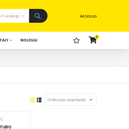
Accesso
0
TACI
NOLEGGI
IC
 TUBO