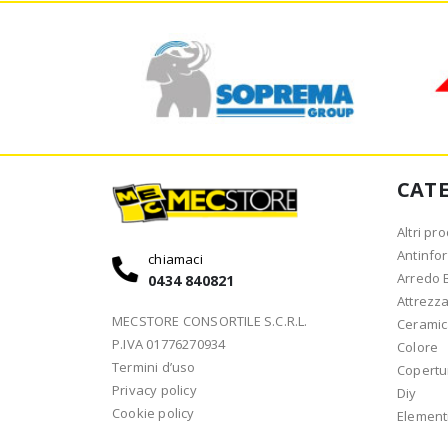
CAT
Altri pro
Antinfor
chiamaci
Arredo 
0434 840821
Attrezz
MECSTORE CONSORTILE S.C.R.L.
Cerami
P.IVA 01776270934
Colore
Termini d’uso
Copertu
Privacy policy
Diy
Cookie policy
Elementi