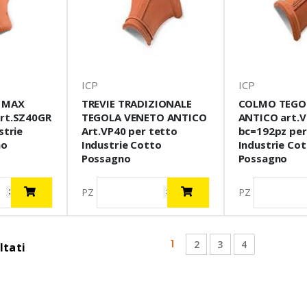
ICP
ICP
 MAX
TREVIE TRADIZIONALE
COLMO TEGO
rt.SZ40GR
TEGOLA VENETO ANTICO
ANTICO art.V
strie
Art.VP40 per tetto
bc=192pz per
no
Industrie Cotto
Industrie Co
Possagno
Possagno
PZ
PZ
(current)
1
2
3
4
ltati