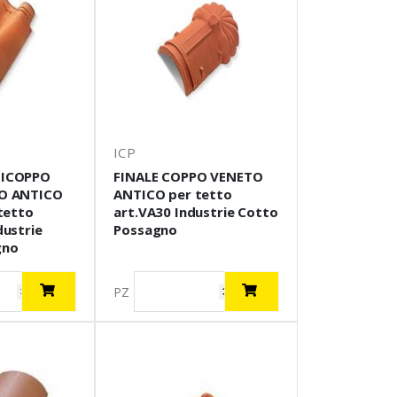
ICP
NICOPPO
FINALE COPPO VENETO
O ANTICO
ANTICO per tetto
tetto
art.VA30 Industrie Cotto
dustrie
Possagno
gno
PZ