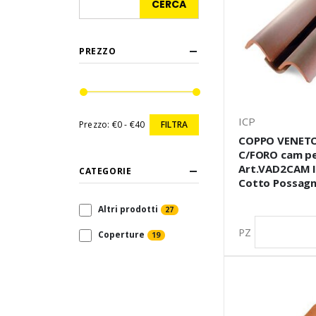
PREZZO
ICP
Prezzo:
€0 - €40
FILTRA
COPPO VENET
C/FORO cam pe
Art.VAD2CAM I
CATEGORIE
Cotto Possag
Altri prodotti
27
PZ
Coperture
19