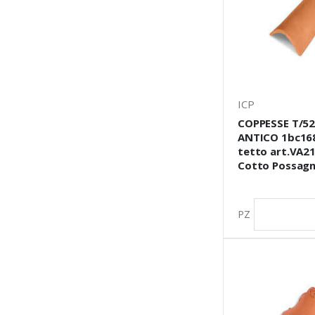
ICP
COPPESSE T/5
ANTICO 1bc16
tetto art.VA21
Cotto Possag
PZ