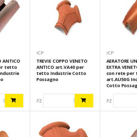
ICP
ICP
O ANTICO
TREVIE COPPO VENETO
AERATORE U
r tetto
ANTICO art.VA40 per
EXTRA VENET
ndustrie
tetto Industrie Cotto
con rete per 
no
Possagno
art.AU50G In
Cotto Possa
PZ
PZ