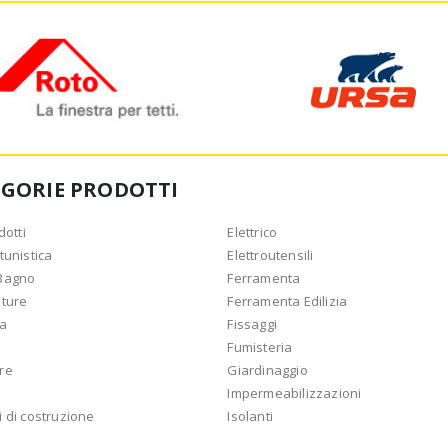
EGORIE PRODOTTI
dotti
Elettrico
tunistica
Elettroutensili
Bagno
Ferramenta
ature
Ferramenta Edilizia
ca
Fissaggi
Fumisteria
re
Giardinaggio
Impermeabilizzazioni
 di costruzione
Isolanti