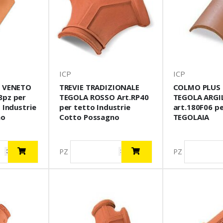
ICP
ICP
2 VENETO
TREVIE TRADIZIONALE
COLMO PLUS 
8pz per
TEGOLA ROSSO Art.RP40
TEGOLA ARGI
 Industrie
per tetto Industrie
art.180F06 p
no
Cotto Possagno
TEGOLAIA
PZ
PZ