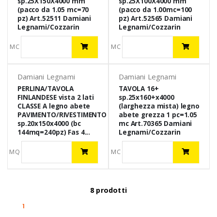
sp.25X150X4000 mm
sp.25X100X4000 mm
(pacco da 1.05 mc=70
(pacco da 1.00mc=100
pz) Art.52511 Damiani
pz) Art.52565 Damiani
Legnami/Cozzarin
Legnami/Cozzarin
MC
MC
Damiani Legnami
Damiani Legnami
PERLINA/TAVOLA
TAVOLA 16+
FINLANDESE vista 2 lati
sp.25x160+x4000
CLASSE A legno abete
(larghezza mista) legno
PAVIMENTO/RIVESTIMENTO
abete grezza 1 pc=1.05
sp.20x150x4000 (bc
mc Art.70365 Damiani
144mq=240pz) Fas 4...
Legnami/Cozzarin
MQ
MC
8 prodotti
(current)
1