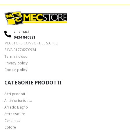
chiamaci
0434 840821
MECSTORE CONSORTILE S.C.R.L.
P.IVA 01776270934
Termini d’uso
Privacy policy
Cookie policy
CATEGORIE PRODOTTI
Altri prodotti
Antinfortunistica
Arredo Bagno
Attrezzature
Ceramica
Colore