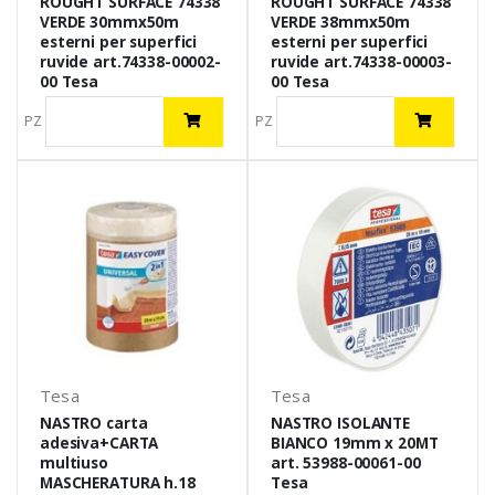
ROUGHT SURFACE 74338
ROUGHT SURFACE 74338
VERDE 30mmx50m
VERDE 38mmx50m
esterni per superfici
esterni per superfici
ruvide art.74338-00002-
ruvide art.74338-00003-
00 Tesa
00 Tesa
PZ
PZ
Tesa
Tesa
NASTRO carta
NASTRO ISOLANTE
adesiva+CARTA
BIANCO 19mm x 20MT
multiuso
art. 53988-00061-00
MASCHERATURA h.18
Tesa