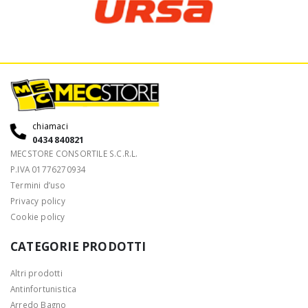
chiamaci
0434 840821
MECSTORE CONSORTILE S.C.R.L.
P.IVA 01776270934
Termini d’uso
Privacy policy
Cookie policy
CATEGORIE PRODOTTI
Altri prodotti
Antinfortunistica
Arredo Bagno