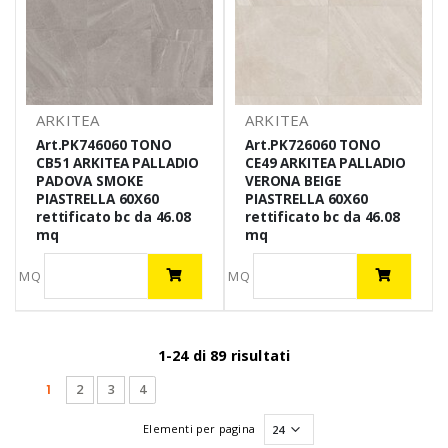
ARKITEA
ARKITEA
Art.PK746060 TONO
Art.PK726060 TONO
CB51 ARKITEA PALLADIO
CE49 ARKITEA PALLADIO
PADOVA SMOKE
VERONA BEIGE
PIASTRELLA 60X60
PIASTRELLA 60X60
rettificato bc da 46.08
rettificato bc da 46.08
mq
mq
MQ
MQ
1-24 di 89 risultati
(current)
1
2
3
4
Elementi per pagina