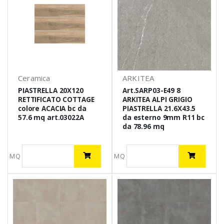
Ceramica
ARKITEA
PIASTRELLA 20X120
Art.SARP03-E49 8
RETTIFICATO COTTAGE
ARKITEA ALPI GRIGIO
colore ACACIA bc da
PIASTRELLA 21.6X43.5
57.6 mq art.03022A
da esterno 9mm R11 bc
da 78.96 mq
MQ
MQ