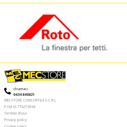
chiamaci
0434 840821
MECSTORE CONSORTILE S.C.R.L.
P.IVA 01776270934
Termini d’uso
Privacy policy
Cookie policy