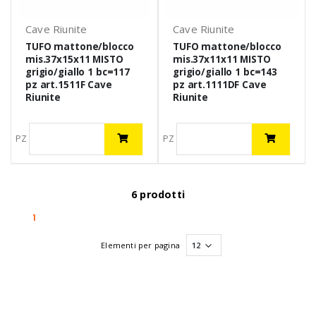
Cave Riunite
Cave Riunite
TUFO mattone/blocco
TUFO mattone/blocco
mis.37x15x11 MISTO
mis.37x11x11 MISTO
grigio/giallo 1 bc=117
grigio/giallo 1 bc=143
pz art.1511F Cave
pz art.1111DF Cave
Riunite
Riunite
PZ
PZ
6 prodotti
(current)
1
Elementi per pagina