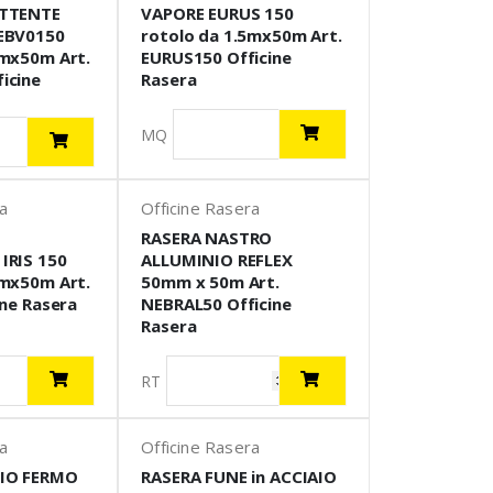
ETTENTE
VAPORE EURUS 150
NEBV0150
rotolo da 1.5mx50m Art.
5mx50m Art.
EURUS150 Officine
icine
Rasera
MQ
ra
Officine Rasera
RASERA NASTRO
IRIS 150
ALLUMINIO REFLEX
5mx50m Art.
50mm x 50m Art.
ine Rasera
NEBRAL50 Officine
Rasera
RT
ra
Officine Rasera
IO FERMO
RASERA FUNE in ACCIAIO