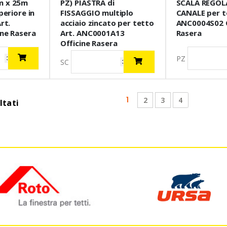
m x 25m
PZ) PIASTRA di
SCALA REGOLA
periore in
FISSAGGIO multiplo
CANALE per t
rt.
acciaio zincato per tetto
ANC0004S02 O
ne Rasera
Art. ANC0001A13
Rasera
Officine Rasera
PZ
SC
(current)
1
2
3
4
ltati