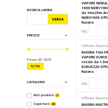
VAPORE NEBUL
1000 NEBV1000
RICERCA LIBERA
da 1mx25m Art
NEBV1000 Offi
Rasera
MQ
PREZZO
Officine Rasera
RASERA Telo F
VAPORE EURUS
Prezzo:
€0 - €270
rotolo da 1.5
FILTRA
EURUS220 Offi
Rasera
CATEGORIE
MQ
Altri prodotti
3
Officine Rasera
Coperture
RASERA NASTR
40