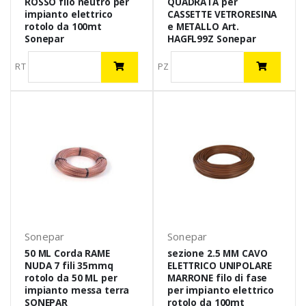
ROSSO filo neutro per
QUADRATA per
impianto elettrico
CASSETTE VETRORESINA
rotolo da 100mt
e METALLO Art.
Sonepar
HAGFL99Z Sonepar
RT
PZ
Sonepar
Sonepar
50 ML Corda RAME
sezione 2.5 MM CAVO
NUDA 7 fili 35mmq
ELETTRICO UNIPOLARE
rotolo da 50 ML per
MARRONE filo di fase
impianto messa terra
per impianto elettrico
SONEPAR
rotolo da 100mt