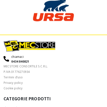
chiamaci
0434 840821
MECSTORE CONSORTILE S.C.R.L.
P.IVA 01776270934
Termini d’uso
Privacy policy
Cookie policy
CATEGORIE PRODOTTI