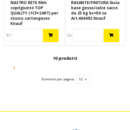
NASTRO RETE 90m
RASANTE/FINITURA liscia
coprigiunto TOP
base gesso/calce sacco
QUALITY (1CF=24RT) per
da 25 kg bc=50 sa
stucco cartongesso
Art.464492 Knauf
Knauf
RT
SA
10 prodotti
(current)
1
Elementi per pagina