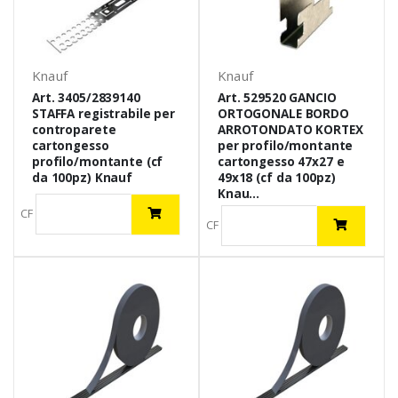
Knauf
Knauf
Art. 3405/2839140
Art. 529520 GANCIO
STAFFA registrabile per
ORTOGONALE BORDO
controparete
ARROTONDATO KORTEX
cartongesso
per profilo/montante
profilo/montante (cf
cartongesso 47x27 e
da 100pz) Knauf
49x18 (cf da 100pz)
Knau...
CF
CF